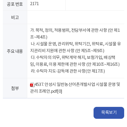
공포 번호
2171
비고
가. 목적, 정의, 적용범위, 전담부서에 관한 사항 (안 제1
조~제4조)
나. 시설물 운영, 관리위탁, 위탁기간, 위탁료, 시설물 유
주요 내용
지관리비 지원에 관한 사항 (안 제5조~제9조)
다. 수탁자의 의무, 위탁계약 해지, 보험가입, 배상책
임, 이용료, 이용 제한에 관한 사항 (안 제10조~제16조)
라. 수탁자 지도·감독에 관한 사항(안 제17조)
4537. 안성시 일반농산어촌개발사업 시설물 운영 및
첨부
관리 조례안.pdf
[0]
목록보기