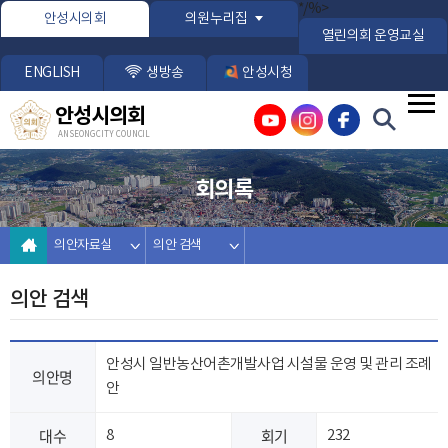
본문바로가기
*/%>
안성시의회
의원누리집
열린의회 운영교실
ENGLISH
생방송
안성시청
안성시의회
ANSEONG CITY COUNCIL
회의록
의안자료실
의안 검색
의안 검색
안성시 일반농산어촌개발사업 시설물 운영 및 관리 조례
의안명
안
대수
회기
8
232