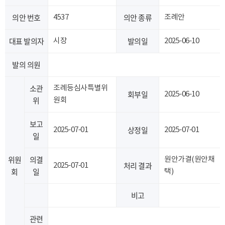
의안 번호
의안 종류
4537
조례안
대표 발의자
발의일
시장
2025-06-10
발의 의원
소관
조례등심사특별위
회부일
2025-06-10
위
원회
보고
상정일
2025-07-01
2025-07-01
일
위원
의결
원안가결(원안채
처리 결과
2025-07-01
회
일
택)
비고
관련