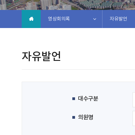
영상회의록
자유발언
자유발언
대수구분
의원명