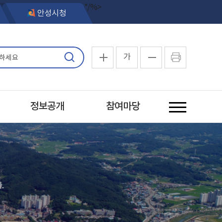
*/%>
안성시청
가
정보공개
참여마당
.