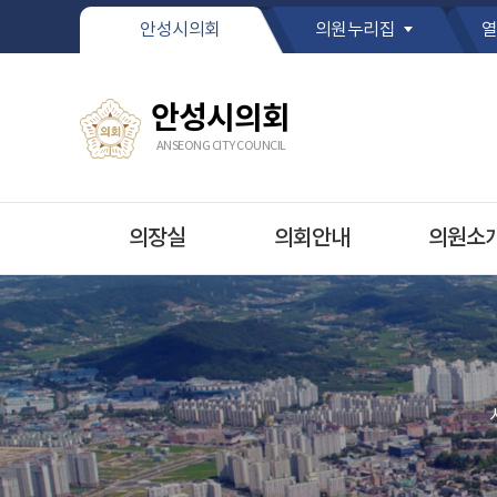
본문바로가기
안성시의회
의원누리집
열
안성시의회
ANSEONG CITY COUNCIL
의장실
의회안내
의원소