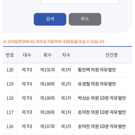
검색
※ 모바일환경에서는 좌우로 이동하여 내용(표)을 보실 수 있습니다.
번호
대수
회수
차수
안건명
120
제7대
제191회
제3차
황진택 의원 자유발언
119
제7대
제189회
제2차
유광철 의원 자유발언
118
제7대
제189회
제1차
박상순 의원 10분 자유발언
117
제7대
제189회
제1차
송미찬 의원 10분 자유발언
116
제7대
제187회
제1차
송미찬 의원 10분 자유발언