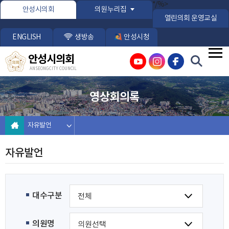
본문바로가기
*/%>
안성시의회
의원누리집
열린의회 운영교실
ENGLISH
생방송
안성시청
안성시의회
ANSEONG CITY COUNCIL
영상회의록
자유발언
자유발언
대수구분
의원명