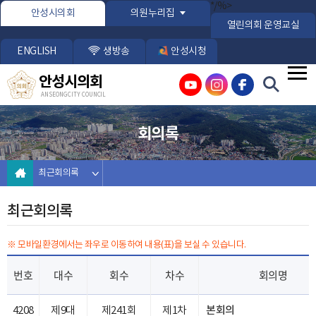
본문바로가기
*/%>
안성시의회
의원누리집
열린의회 운영교실
ENGLISH
생방송
안성시청
안성시의회
ANSEONG CITY COUNCIL
회의록
최근회의록
최근회의록
※ 모바일환경에서는 좌우로 이동하여 내용(표)을 보실 수 있습니다.
번호
대수
회수
차수
회의명
4208
제9대
제241회
제1차
본회의