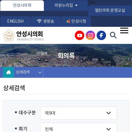
본문바로가기
*/%>
안성시의회
의원누리집
열린의회 운영교실
ENGLISH
생방송
안성시청
안성시의회
ANSEONG CITY COUNCIL
회의록
상세검색
상세검색
대수구분
회기