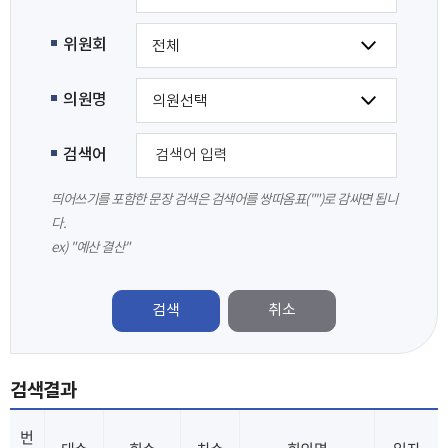
위원회
의원명
검색어
띄어쓰기를 포함한 문장 검색은 검색어를 쌍따옴표("")로 감싸면 됩니
다.
ex) "예산 결산"
검색
검색결과
번