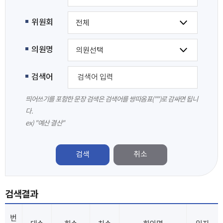
위원회
의원명
검색어
띄어쓰기를 포함한 문장 검색은 검색어를 쌍따옴표("")로 감싸면 됩니
다.
ex) "예산 결산"
검색
검색결과
번