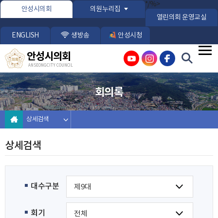
본문바로가기
*/%>
안성시의회
의원누리집
열린의회 운영교실
ENGLISH
생방송
안성시청
안성시의회
ANSEONG CITY COUNCIL
회의록
상세검색
상세검색
대수구분
회기