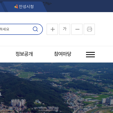
*/%>
안성시청
가
정보공개
참여마당
.