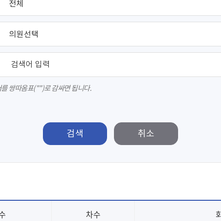
 쌍따옴표("")로 감싸면 됩니다.
검색
수
차수