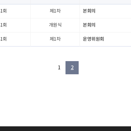
41회
제1차
본회의
41회
개원식
본회의
41회
제1차
운영위원회
1
2