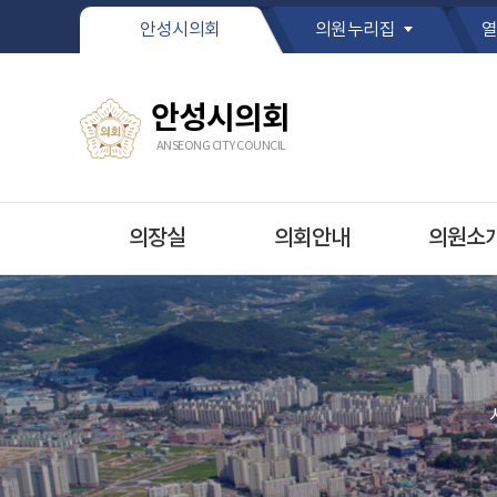
본문바로가기
안성시의회
의원누리집
열
안성시의회
ANSEONG CITY COUNCIL
의장실
의회안내
의원소