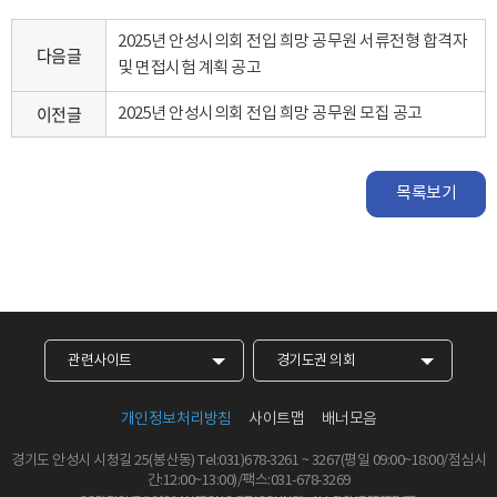
2025년 안성시의회 전입 희망 공무원 서류전형 합격자
다음글
및 면접시험 계획 공고
이전글
2025년 안성시의회 전입 희망 공무원 모집 공고
목록보기
관련사이트
경기도권 의회
개인정보처리방침
사이트맵
배너모음
경기도 안성시 시청길 25(봉산동)
Tel:031)678-3261
~
3267
(평일 09:00~18:00/점심시
간:12:00~13:00)/팩스:031-678-3269