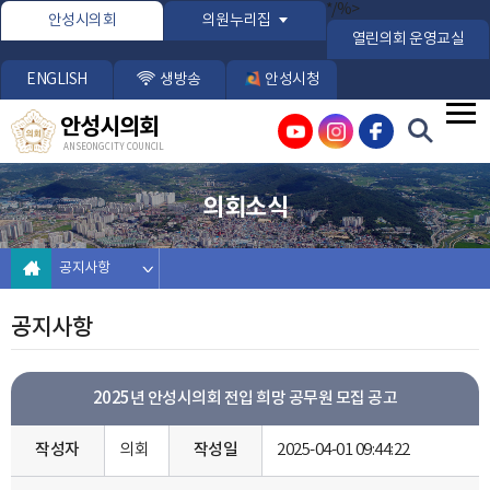
본문바로가기
*/%>
안성시의회
의원누리집
열린의회 운영교실
ENGLISH
생방송
안성시청
안성시의회
ANSEONG CITY COUNCIL
의회소식
공지사항
공지사항
2025년 안성시의회 전입 희망 공무원 모집 공고
작성자
의회
작성일
2025-04-01 09:44:22