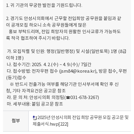
1. 귀 기관의 무궁한 발전을 기원드립니다.
2. 경기도 안성시의회에서 근무할 전입희망 공무원을 붙임과 같
이 공개모집 하오니 소속 공무원들에게 많은
홍보 부탁드리며, 전입 희망자의 원활한 인사교류가 가능하도
록 적극 협조하여 주시기 바랍니다.
가. 모집직렬 및 인원: 행정(일반행정) 및 시설(일반토목) 1명 (8급
이하 1명)
나. 접수기간: 2025. 4. 2.(수) ~ 4. 9.(수)/ 7일간
다. 접수방법: 전자우편 접수 (jsm84@korea.kr), 방문 접수, 우편
(등기)접수
※ 반드시 전출가능 여부를 해당기관 인사부서에 확인 후 신
청, 기타 자격요건은 공고문 참조
라. 문 의 처: 안성시의회 의정팀(☎031-678-3267)
마. 세부내용: 붙임 공고문 참조
2025년 안성시의회 전입 희망 공무원 모집 공고문 및
첨부
제출서식.hwp
[222]