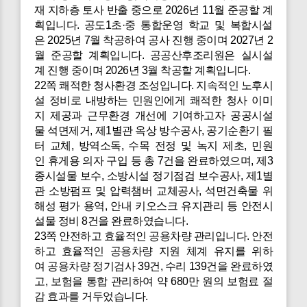
재 지하층 토사 반출 중으로 2026년 11월 준공할 계
획입니다. 공도1초·중 통합운영 학교 및 복합시설
은 2025년 7월 착공하여 공사 진행 중이며 2027년 2
월 준공할 계획입니다. 공공산후조리원은 실시설
계 진행 중이며 2026년 3월 착공할 계획입니다.
22쪽 쾌적한 청사환경 조성입니다. 지속적인 노후시
설 정비로 내방하는 민원인에게 쾌적한 청사 이미
지 제공과 근무환경 개선에 기여하고자 공공시설
물 석면제거, 제1별관 옥상 방수공사, 공기순환기 필
터 교체, 방역소독, 수목 전정 및 녹지 제초, 민원
인 휴게용 의자 구입 등 총 7건을 완료하였으며, 제3
종시설물 보수, 소방시설 정기점검 보수공사, 제1별
관 소방펌프 및 압력챔버 교체공사, 석면건축물 위
해성 평가 용역, 안내 키오스크 유지관리 등 안전시
설물 정비 8건을 완료하였습니다.
23쪽 안전하고 효율적인 공용차량 관리입니다. 안전
하고 효율적인 공용차량 지원 체계 유지를 위하
여 공용차량 정기검사 39건, 수리 139건을 완료하였
고, 보험을 통합 관리하여 약 680만 원의 보험료 절
감 효과를 거두었습니다.