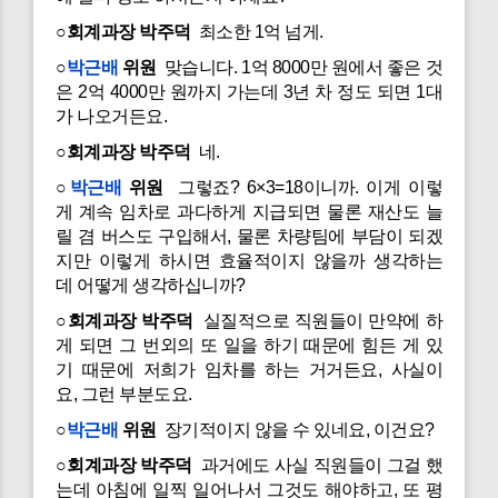
○회계과장 박주덕
최소한 1억 넘게.
○
박근배
위원
맞습니다. 1억 8000만 원에서 좋은 것
은 2억 4000만 원까지 가는데 3년 차 정도 되면 1대
가 나오거든요.
○회계과장 박주덕
네.
○
박근배
위원
그렇죠? 6×3=18이니까. 이게 이렇
게 계속 임차로 과다하게 지급되면 물론 재산도 늘
릴 겸 버스도 구입해서, 물론 차량팀에 부담이 되겠
지만 이렇게 하시면 효율적이지 않을까 생각하는
데 어떻게 생각하십니까?
○회계과장 박주덕
실질적으로 직원들이 만약에 하
게 되면 그 번외의 또 일을 하기 때문에 힘든 게 있
기 때문에 저희가 임차를 하는 거거든요, 사실이
요, 그런 부분도요.
○
박근배
위원
장기적이지 않을 수 있네요, 이건요?
○회계과장 박주덕
과거에도 사실 직원들이 그걸 했
는데 아침에 일찍 일어나서 그것도 해야하고, 또 평