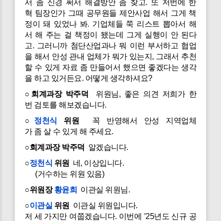
서 좀 신경 써서 해결방안 좀 찾고. 또 저번에 한
혁 팀장인가 그때 공무원들 제안사업 해서 그게 책
정이 돼 있었나 봐. 기업체들 쭉 리스트 뽑아서 해
서 해 주는 걸 책정이 됐는데 그게 실행이 안 된다
고. 그러니까 첨단산업과나 뭐 이런 부서하고 협업
을 해서 안성 관내 업체가 뭐가 있는지, 그래서 추천
할 수 있게 자료 좀 만들어서 했으면 좋겠다는 생각
을 하고 있거든요. 어떻게 생각하셔요?
○회계과장 박주덕
위원님, 좋은 의견 저희가 한
번 검토를 해보겠습니다.
○
정천식
위원
꼭 반영해서 안성 지역업체
가 좀 살 수 있게 해 주세요.
○회계과장 박주덕
알겠습니다.
○
정천식
위원
네, 이상입니다.
(거수하는 위원 있음)
○위원장
황윤희
이관실 위원님.
○
이관실
위원
이관실 위원입니다.
저 세 가지만 여쭙겠습니다. 이번에 ’25년도 신규 공