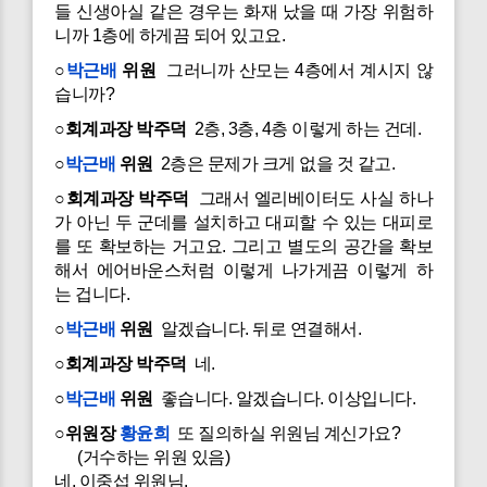
들 신생아실 같은 경우는 화재 났을 때 가장 위험하
니까 1층에 하게끔 되어 있고요.
○
박근배
위원
그러니까 산모는 4층에서 계시지 않
습니까?
○회계과장 박주덕
2층, 3층, 4층 이렇게 하는 건데.
○
박근배
위원
2층은 문제가 크게 없을 것 같고.
○회계과장 박주덕
그래서 엘리베이터도 사실 하나
가 아닌 두 군데를 설치하고 대피할 수 있는 대피로
를 또 확보하는 거고요. 그리고 별도의 공간을 확보
해서 에어바운스처럼 이렇게 나가게끔 이렇게 하
는 겁니다.
○
박근배
위원
알겠습니다. 뒤로 연결해서.
○회계과장 박주덕
네.
○
박근배
위원
좋습니다. 알겠습니다. 이상입니다.
○위원장
황윤희
또 질의하실 위원님 계신가요?
(거수하는 위원 있음)
네, 이중섭 위원님.