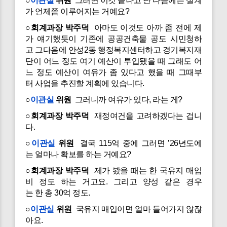
○
이관실
위원
그러면 이것 끝나고 난 다음에는 설계
가 언제쯤 이루어지는 거예요?
○회계과장 박주덕
아마도 이것도 아까 좀 전에 제
가 얘기했듯이 기존에 공공건축물 공도 시민청하
고 그다음에 안성2동 행정복지센터하고 경기복지재
단이 어느 정도 여기 예산이 투입됐을 때 그래도 어
느 정도 예산이 여유가 좀 있다고 했을 때 그때부
터 사업을 추진할 계획에 있습니다.
○
이관실
위원
그러니까 여유가 있다, 라는 게?
○회계과장 박주덕
재정여건을 고려하겠다는 겁니
다.
○
이관실
위원
결국 115억 중에 그러면 ’26년도에
는 얼마나 확보를 하는 거예요?
○회계과장 박주덕
제가 봤을 때는 한 국유지 매입
비 정도 하는 거고요. 그리고 양성 같은 경우
는 한 총 30억 정도.
○
이관실
위원
국유지 매입이면 얼마 들어가지 않잖
아요.