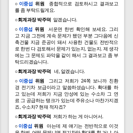
○
이중섭
위원
종합적으로 검토하시고 결과보고
를 좀 부탁드릴게요.
○회계과장 박주덕
알겠습니다.
○
이중섭
위원
서운면 한번 확인해 보세요. 그리
고 지금 그전에 계속 문제가 됐던 부분 그다음에 신
축건물 지금 준공이 돼서 사용한 건물도 전반적으
로 한번 다 검토해서 문제가 있는지, 없는지. 제 생각
에는 그 문제도 파악을 같이 해서 그 결과보고 좀 부
탁드리겠습니다.
○회계과장 박주덕
네, 알겠습니다.
○
이중섭
위원
그리고 저희가 24쪽 보니까 친환
경 전기차 보급이라고 말씀하셨습니다. 확대를 하
고 있는데 저희가 지금 안성에 있는 수소차 그 연
료 그 공급하는 탱크가 있는데 주유소나 마찬가지겠
죠, 수소차? 현재 적자죠?
○회계과장 박주덕
저희가 하는 게 아니어서.
○
이중섭
위원
아는데 제 얘기는 전반적으로 이것
을 한번. 어떤 문제냐면 전기차만 확대를 할 거냐. 아