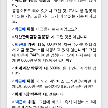
○재산관리팀장 김문정
재산관리팀장 김문정입니
다.
공동소유로 되어 있거나 그런 것, 표시사항 잘못되
어 있는 거만 고친 거라 크게 이상 있는 거는 아니고
요.
○
박근배
위원
세금 문제는 관계없고요?
○재산관리팀장 김문정
네. 그런 것은 아닙니다.
○
박근배
위원
11쪽 보시면요. 지금 주차도 어려워
서 지금 통근버스를 시행하고 있지 않습니까? 그런
데 반응이 7447명이면 엄청나게 많이 타시는데 이
게 연 6000만 원에 계약하신 겁니까?
○회계과장 박주덕
네. 6000만 원에 연간 계약한 겁
니다.
○
박근배
위원
네, 연간 계약이죠. 그러면 2년째면 이
제 1억 2000만 원이 들어가겠네요, 2년 동안 하면?
○회계과장 박주덕
네, 맞습니다.
○
박근배
위원
그런데 버스가 혹시 대형버스 1대
에 얼마 정도 하시는지 아세요?