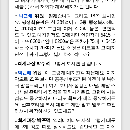
실 회사 자체가 경영난에 시달리다 보니까 추진 자
체를 못 해서 저희가 계약 해지가 된 겁니다.
○
박근배
위원
알겠습니다. 그리고 18쪽 보시면
요. 평생학습관은 한 234억이고 2동 행정복지센터
는 413억이죠? 그런데 이제 413억 물론, 연면적
도 다 있고 대지면적도 있겠지만 연면적이 5415㎡
이고 또 8200㎡인데 8200㎡은 주차가 75대고, 5415
㎡는 주차가 208대거든요. 이것은 아트홀의 그 대지
면적이 싸서 그렇게 넓게 하신 겁니까?
○회계과장 박주덕
그렇게 보시면 될 겁니다.
○
박근배
위원
아, 그렇게 대지면적 때문에요. 마지
막으로 21쪽 보시면 공공산후조리원 예전에 반복해
서 말씀드리는데 여기 보니까 점검은 매달, 매달 소
방시설 관련돼서 점검을 잘하시거든요. 그런데 시설
점검도 중요하지만 대피로 확보가 제일 중요하거든
요. 산후조리원 혹시 대피로 계단 말고 별도로 추진
하셔서 확장하신 게 있으세요?
○회계과장 박주덕
엘리베이터도 사실 그렇기 때문
에 2개 정도 따로 설치하고요. 웬만하면 그 아이