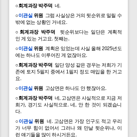
○회계과장 박주덕
네.
○
이관실
위원
그럼 사실상은 거의 뒷순위로 밀릴 수
밖에 없는 상황인 거네요.
○회계과장 박주덕
뒷순위보다는 일단은 계획적
인 게 있는 거고요. 첫째는.
○
이관실
위원
계획은 있었는데 사실 올해 2025년도
에는 하나도 이루어진 게 없잖아요.
○회계과장 박주덕
일단 양성 같은 경우는 저희가 기
존에 토지 5필지 중에서 1필지 정도 매입을 한 거고
요.
○
이관실
위원
고삼면은 하나도 안 했잖아요.
○회계과장 박주덕
네, 고삼면은 사실적으로 지금 저
희가, 경기도 사실적으로. 네, 안 한 것이 되겠습니
다.
○
이관실
위원
네. 고삼면은 가장 인구도 적고 우리
가 너무 힘이 없어서 그러나 왜 만날 뒷순위냐, 이
런 얘기들을 많이 하시거든요.