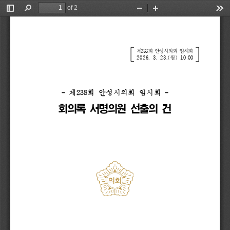
of 2
Toggle
Find
Zoom
Zoom
Too
Sidebar
Out
In
제
238
회 
안성시의회 
임시회
2026. 
3. 
23.(
월
) 
10:00
- 
제
238
회 
안성시의회 
임시회 
-
회의록 
서명의원 
선출의 
건