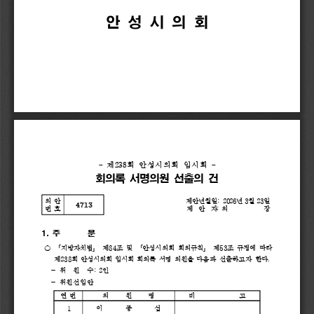
안 
성 
시 
의 
회
- 
제
238
회 
안성시의회 
임시회 
-
회의록 
서명의원 
선출의 
건
의 
안
제안년월일
: 
2026
년 
3
월 
23
일
4713
번 
호
제  
안  
자
: 
의            
장
1. 
주       
문
○ 
「
지방자치법
」 
제
84
조 
및 
「
안성시의회 
회의규칙
」 
제
53
조 
규정에 
따라 
제
238
회 
안성시의회 
임시회 
회의록 
서명 
의원을 
다음과 
선출하고자 
한다
.
- 
위  
원  
수
: 
2
인  
- 
위
원선임안 
연 번
의      
원      
명
비             
고
1
이   중   섭