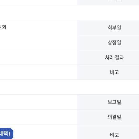
회부일
원회
상정일
처리 결과
비고
보고일
의결일
채택)
비고