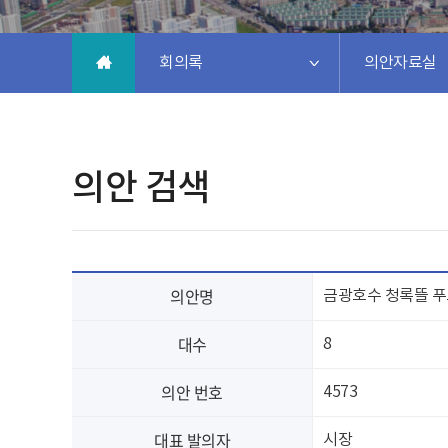
회의록
의안자료실
의안 검색
의안명
금광호수 청록뜰 푸
대수
8
의안 번호
4573
대표 발의자
시장