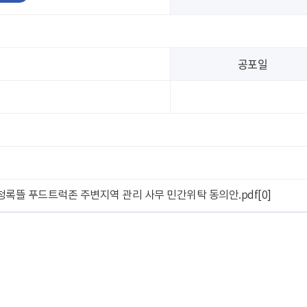
공포일
수 청록뜰 푸드트럭존 주변지역 관리 사무 민간위탁 동의안.pdf
[0]