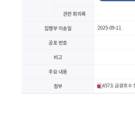
관련 회의록
집행부 이송일
2025-09-11
공포 번호
비고
주요 내용
첨부
4573. 금광호