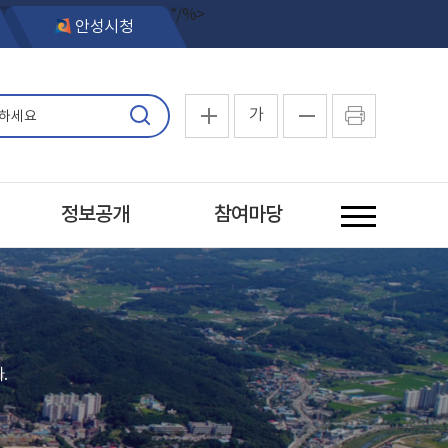
*/%>
안성시청
가
정보공개
참여마당
.