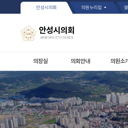
본문바로가기
안성시의회
의원누리집
열
안성시의회
ANSEONG CITY COUNCIL
의장실
의회안내
의원소