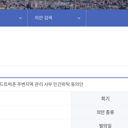
의안 검색
드트럭존 주변지역 관리 사무 민간위탁 동의안
회기
의안 종류
발의일