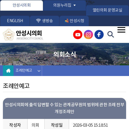
본문바로가기
*/%>
안성시의회
의원누리집
열린의회 운영교실
ENGLISH
생방송
안성시청
안성시의회
ANSEONG CITY COUNCIL
의회소식
조례안예고
조례안예고
안성시의회에 출석 답변할 수 있는 관계공무원의 범위에 관한 조례 전부
개정조례안
작성자
의회
작성일
2026-03-05 15:18:51