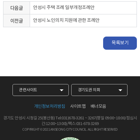
다음글
안성시 주택 조례 일부개정조례안
이전글
안성시 노인의치 지원에 관한 조례안
목록보기
관련사이트
경기도권 의회
개인정보처리방침
사이트맵
배너모음
경기도 안성시 시청길 25(봉산동)
Tel:031)678-3261
~
3267
(평일 09:00~18:00/점심시
간:12:00~13:00)/팩스:031-678-3269
COPYRIGHT © 2021 ANSEONG CITY COUNCIL.
ALL RIGHT RESERVED