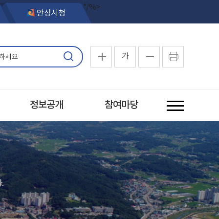
*/%>
안성시청
가
정보공개
참여마당
.