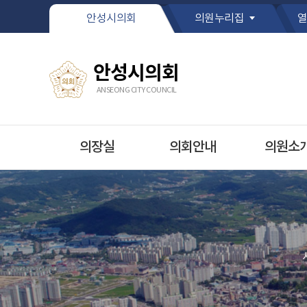
본문바로가기
안성시의회
의원누리집
열
안성시의회
ANSEONG CITY COUNCIL
의장실
의회안내
의원소