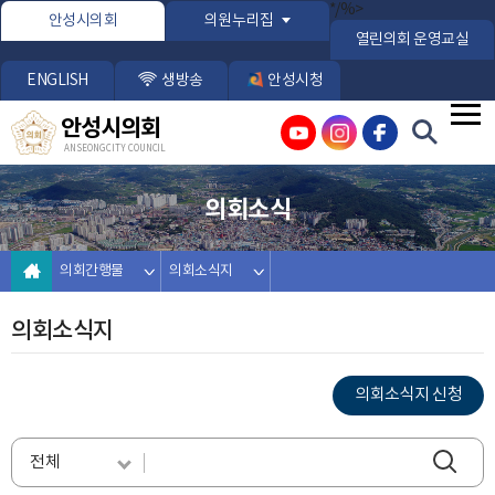
본문바로가기
*/%>
안성시의회
의원누리집
열린의회 운영교실
ENGLISH
생방송
안성시청
안성시의회
ANSEONG CITY COUNCIL
의회소식
의회간행물
의회소식지
의회소식지
의회소식지 신청