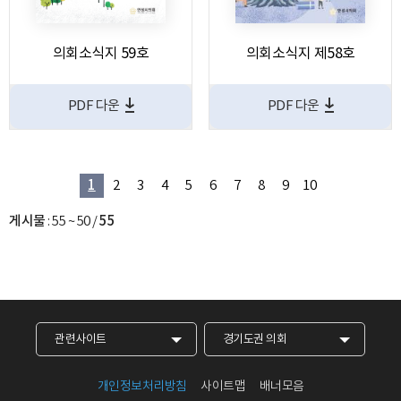
의회소식지 59호
의회소식지 제58호
PDF 다운
PDF 다운
1
2
3
4
5
6
7
8
9
10
게시물
:
55 ~ 50
/
55
관련사이트
경기도권 의회
개인정보처리방침
사이트맵
배너모음