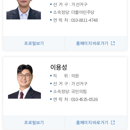
:
선 거 구
가 선거구
:
소속정당
더불어민주당
:
연 락 처
010-8811-4748
프로필보기
홈페이지 바로가기
이용성
:
직 위
의원
:
선 거 구
가 선거구
:
소속정당
국민의힘
:
연 락 처
010-4535-0526
프로필보기
홈페이지 바로가기