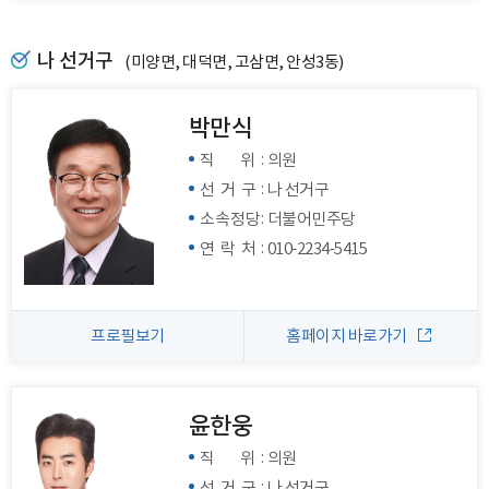
나 선거구
(미양면, 대덕면, 고삼면, 안성3동)
박만식
:
직 위
의원
:
선 거 구
나 선거구
:
소속정당
더불어민주당
:
연 락 처
010-2234-5415
프로필보기
홈페이지 바로가기
윤한웅
:
직 위
의원
:
선 거 구
나 선거구