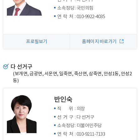
:
소속정당
국민의힘
:
연 락 처
010-9922-4035
프로필보기
홈페이지 바로가기
다 선거구
(보개면, 금광면, 서운면, 일죽면, 죽산면, 삼죽면, 안성1동, 안성2
동)
반인숙
:
직 위
의장
:
선 거 구
다 선거구
:
소속정당
더불어민주당
:
연 락 처
010-9211-7133