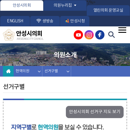
본문바로가기
*/%>
안성시의회
의원누리집
열린의회 운영교실
ENGLISH
생방송
안성시청
안성시의회
ANSEONG CITY COUNCIL
의원소개
현역의원
선거구별
선거구별
안성시의회 선거구 지도 보기
지역구별
로
현역의원
을 보실 수 있습니다.