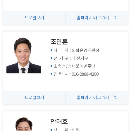
프로필보기
홈페이지 바로가기
조민훈
:
직 위
의회운영위원장
:
선 거 구
다 선거구
:
소속정당
더불어민주당
:
연 락 처
010-2888-4200
프로필보기
홈페이지 바로가기
안태호
:
직 위
의원