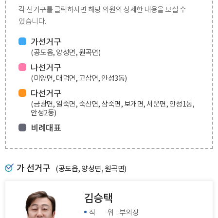
각 선거구를 클릭하시면 해당 의원의 상세한 내용을 보실 수
있습니다.
가선거구
(공도읍, 양성면, 원곡면)
나선거구
(미양면, 대덕면, 고삼면, 안성3동)
다선거구
(금광면, 일죽면, 죽산면, 삼죽면, 보개면, 서운면, 안성1동,
안성2동)
비례대표
가 선거구
(공도읍, 양성면, 원곡면)
김승택
:
직 위
부의장