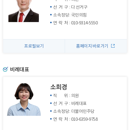
:
선 거 구
다 선거구
:
소속정당
국민의힘
:
연 락 처
010-9314-5550
프로필보기
홈페이지 바로가기
비례대표
소희경
:
직 위
의원
:
선 거 구
비례대표
:
소속정당
더불어민주당
:
연 락 처
010-6359-9758